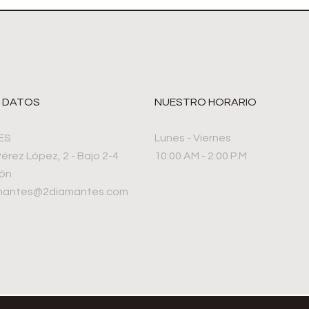
 DATOS
NUESTRO HORARIO
ES
Lunes - Viernes
Pérez López, 2 - Bajo 2-4
10:00 AM - 2:00 P.M
rón
amantes@2diamantes.com