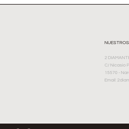
NUESTROS
2 DIAMANT
C/ Nicasio 
15570 - Na
Email: 2di