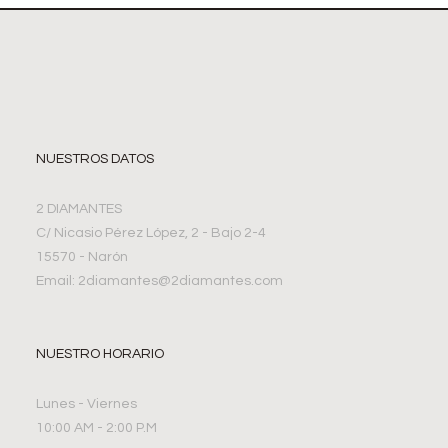
NUESTROS DATOS
2 DIAMANTES
C/ Nicasio Pérez López, 2 - Bajo 2-4
15570 - Narón
Email: 2diamantes@2diamantes.com
NUESTRO HORARIO
Lunes - Viernes
10:00 AM - 2:00 P.M