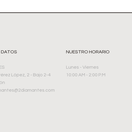
 DATOS
NUESTRO HORARIO
ES
Lunes - Viernes
Pérez López, 2 - Bajo 2-4
10:00 AM - 2:00 P.M
rón
amantes@2diamantes.com