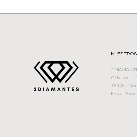
NUESTROS
2 DIAMANT
C/ Nicasio 
15570 - Na
Email: 2di