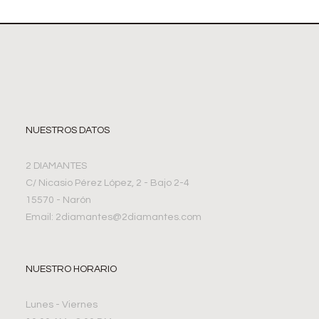
NUESTROS DATOS
2 DIAMANTES
C/ Nicasio Pérez López, 2 - Bajo 2-4
15570 - Narón
Email: 2diamantes@2diamantes.com
NUESTRO HORARIO
Lunes - Viernes