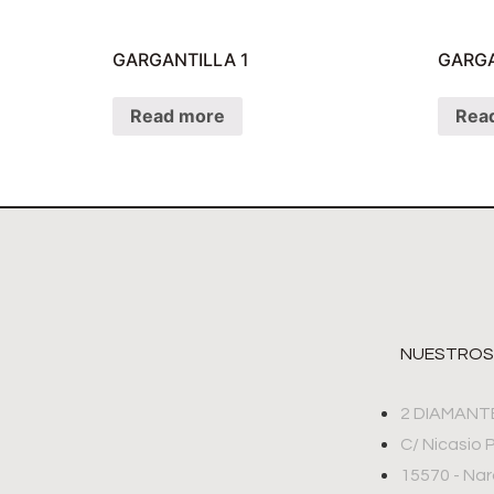
GARGANTILLA 1
GARGA
Read more
Rea
NUESTROS
2 DIAMANT
C/ Nicasio 
15570 - Na