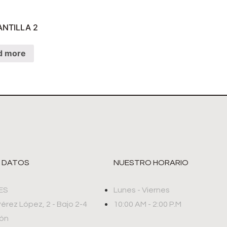
NTILLA 2
d more
 DATOS
NUESTRO HORARIO
ES
Lunes - Viernes
Pérez López, 2 - Bajo 2-4
10:00 AM - 2:00 P.M
rón