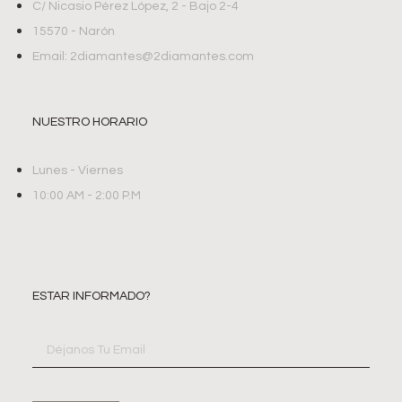
C/ Nicasio Pérez López, 2 - Bajo 2-4
15570 - Narón
Email: 2diamantes@2diamantes.com
NUESTRO HORARIO
Lunes - Viernes
10:00 AM - 2:00 P.M
ESTAR INFORMADO?